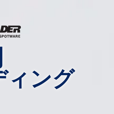
的
ディング