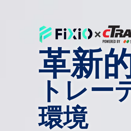
革新
トレー
環境