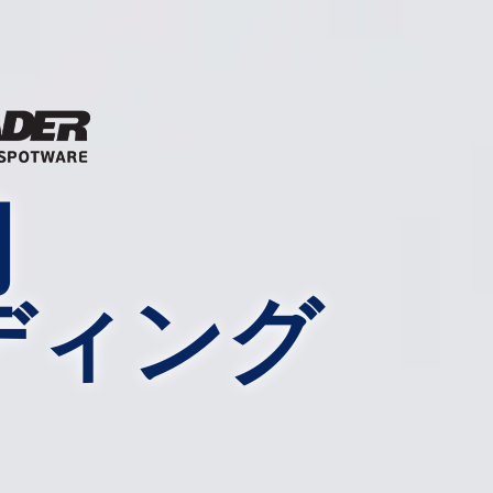
的
ディング