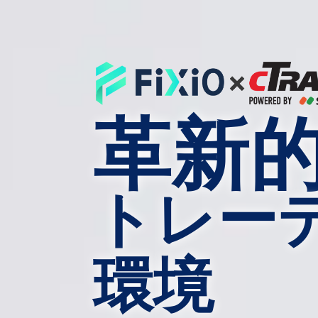
革新
トレー
環境