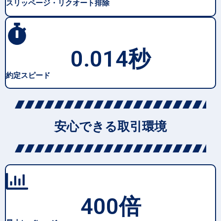
スリッページ・リクオート排除
0.014
秒
約定スピード
安心できる取引環境
400
倍