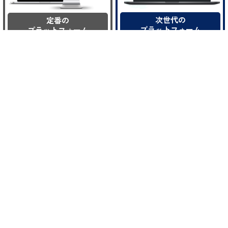
次世代の
定番の
プラットフォーム
プラットフォーム
【取引方式】
【取引方式】
STP/ECN
STP/ECN
【 操作性】
【 操作性】
直感的に操作可能
ある程度の慣れが必要
【 約定力】
【 約定力】
リクオートなし
業者によりリクオートあり
【 価格操作】
【 価格操作】
不可能
可能
【 透明性】
【 透明性】
非常に高い
中程度
【ソーシャルトレーディング】
【ソーシャルトレーディング】
あり
なし
【対応デバイス】
【対応デバイス】
Windows/Mac/ スマートフォン/タブレ
Windows/Mac/ スマートフォン/タブレ
ット
ット
これらの特長により、cTraderは透明性と機能性を兼ね備え
た取引ツールです。