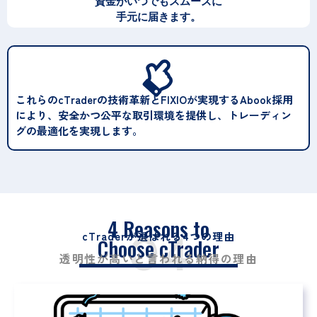
資金がいつでもスムーズに
手元に届きます。
これらのcTraderの技術革新とFIXIOが実現するAbook採用
により、安全かつ公平な取引環境を提供し、トレーディン
グの最適化を実現します。
4 Reasons to
04
cTraderが選ばれる4つの理由
Choose cTrader
透明性が高いと言われる納得の理由