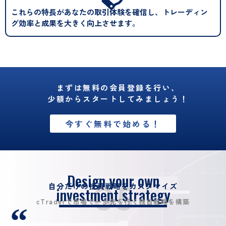
これらの特長があなたの取引体験を確信し、トレーディン
グ効率と成果を大きく向上させます。
まずは無料の会員登録を行い、
少額からスタートしてみましょう！
今すぐ無料で始める！
Design your own
05
自分だけの投資戦略をカスタマイズ
investment strategy
cTraderで市場で一歩先を行く独自戦略を構築