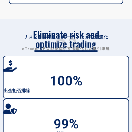
Eliminate risk and
リスクを排除しトレーディングを最適化
03
optimize trading
cTrader×FIXIOが提供する進化した取引環境
100
%
出金拒否排除
99
%