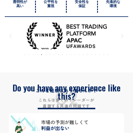
透明性が
公平性を
安全性を
先進的な
高い
重視
保証
環境
Do you have any experience like
02
こんな経験はありませんか？
this?
これらは多くのトレーダーが
直面する共通の問題です
市場の予測が難しくて
利益が出ない